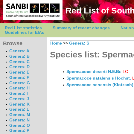
Red List of South
Red List statistics
Summary of recent changes
Nation
Guidelines for EIAs
Browse
Home
>>
Genera: S
Genera: A
Species list: Sperm
Genera: B
Genera: C
Genera: D
Spermacoce deserti N.E.Br.
LC
Genera: E
Genera: F
Spermacoce natalensis Hochst.
Genera: G
Spermacoce senensis (Klotzsch)
Genera: H
Genera: I
Genera: J
Genera: K
Genera: L
Genera: M
Genera: N
Genera: O
Genera: P