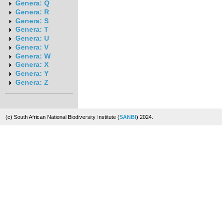
Genera: Q
Genera: R
Genera: S
Genera: T
Genera: U
Genera: V
Genera: W
Genera: X
Genera: Y
Genera: Z
(c) South African National Biodiversity Institute (
SANBI
) 2024.