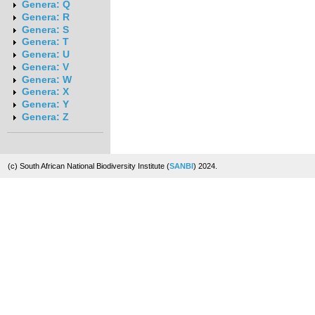
Genera: Q
Genera: R
Genera: S
Genera: T
Genera: U
Genera: V
Genera: W
Genera: X
Genera: Y
Genera: Z
(c) South African National Biodiversity Institute (
SANBI
) 2024.