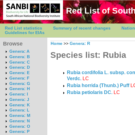
Red List of South
Red List statistics
Summary of recent changes
Nation
Guidelines for EIAs
Browse
Home
>>
Genera: R
Genera: A
Species list: Rubia
Genera: B
Genera: C
Genera: D
Rubia cordifolia L. subsp. con
Genera: E
Verdc.
LC
Genera: F
Genera: G
Rubia horrida (Thunb.) Puff
L
Genera: H
Rubia petiolaris DC.
LC
Genera: I
Genera: J
Genera: K
Genera: L
Genera: M
Genera: N
Genera: O
Genera: P