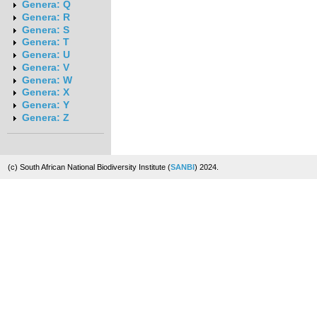
Genera: Q
Genera: R
Genera: S
Genera: T
Genera: U
Genera: V
Genera: W
Genera: X
Genera: Y
Genera: Z
(c) South African National Biodiversity Institute (
SANBI
) 2024.