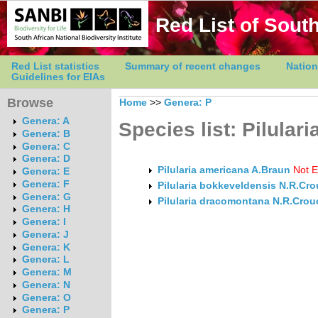
Red List of South
Red List statistics
Summary of recent changes
Nation
Guidelines for EIAs
Browse
Home
>>
Genera: P
Genera: A
Species list: Pilulari
Genera: B
Genera: C
Genera: D
Pilularia americana A.Braun
Not E
Genera: E
Genera: F
Pilularia bokkeveldensis N.R.Cr
Genera: G
Pilularia dracomontana N.R.Crou
Genera: H
Genera: I
Genera: J
Genera: K
Genera: L
Genera: M
Genera: N
Genera: O
Genera: P