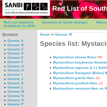
Red List of South
Red List statistics
Summary of recent changes
Nation
Guidelines for EIAs
Browse
Home
>>
Genera: M
Genera: A
Species list: Mystac
Genera: B
Genera: C
Genera: D
Mystacidium aliceae Bolus
VU
Genera: E
Genera: F
Mystacidium brayboniae Summer
Genera: G
Mystacidium capense (L.f.) Schltr
Genera: H
Mystacidium flanaganii (Bolus) 
Genera: I
Mystacidium gracile Harv.
LC
Genera: J
Genera: K
Mystacidium pusillum Harv.
LC
Genera: L
Mystacidium venosum Harv. ex R
Genera: M
Genera: N
Genera: O
Genera: P