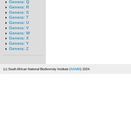
Genera: Q
Genera: R
Genera: S
Genera: T
Genera: U
Genera: V
Genera: W
Genera: X
Genera: Y
Genera: Z
(c) South African National Biodiversity Institute (
SANBI
) 2024.