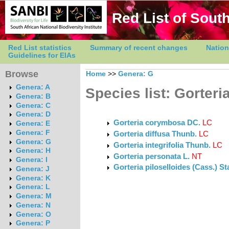
Red List of South
Red List statistics
Summary of recent changes
Nation
Guidelines for EIAs
Browse
Home
>>
Genera: G
Genera: A
Species list: Gorteri
Genera: B
Genera: C
Genera: D
Gorteria corymbosa DC.
LC
Genera: E
Genera: F
Gorteria diffusa Thunb.
LC
Genera: G
Gorteria integrifolia Thunb.
LC
Genera: H
Gorteria personata L.
NT
Genera: I
Gorteria piloselloides (Cass.) S
Genera: J
Genera: K
Genera: L
Genera: M
Genera: N
Genera: O
Genera: P