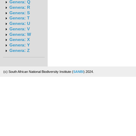
Genera: Q
Genera: R
Genera: S
Genera: T
Genera: U
Genera: V
Genera: W
Genera: X
Genera: Y
Genera: Z
(c) South African National Biodiversity Institute (
SANBI
) 2024.