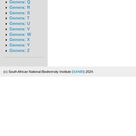
Genera: Q
Genera: R
Genera: S
Genera: T
Genera: U
Genera: V
Genera: W
Genera: X
Genera: Y
Genera: Z
(c) South African National Biodiversity Institute (
SANBI
) 2024.