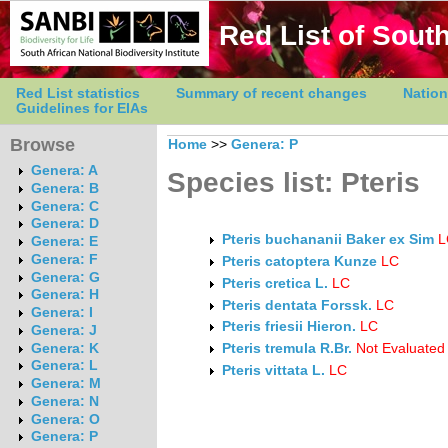
Red List of South
Red List statistics
Summary of recent changes
Nation
Guidelines for EIAs
Browse
Home
>>
Genera: P
Genera: A
Species list: Pteris
Genera: B
Genera: C
Genera: D
Pteris buchananii Baker ex Sim
L
Genera: E
Genera: F
Pteris catoptera Kunze
LC
Genera: G
Pteris cretica L.
LC
Genera: H
Pteris dentata Forssk.
LC
Genera: I
Pteris friesii Hieron.
LC
Genera: J
Genera: K
Pteris tremula R.Br.
Not Evaluated
Genera: L
Pteris vittata L.
LC
Genera: M
Genera: N
Genera: O
Genera: P