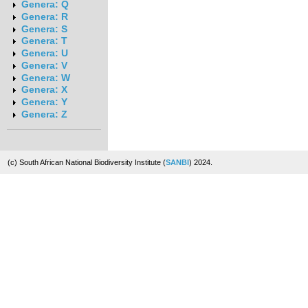
Genera: Q
Genera: R
Genera: S
Genera: T
Genera: U
Genera: V
Genera: W
Genera: X
Genera: Y
Genera: Z
(c) South African National Biodiversity Institute (
SANBI
) 2024.