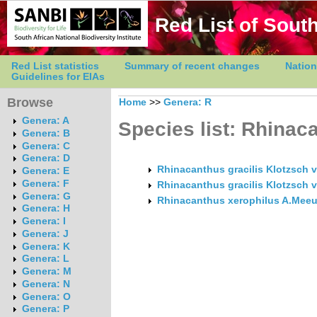
Red List of South
Red List statistics
Summary of recent changes
Nation
Guidelines for EIAs
Browse
Home
>>
Genera: R
Genera: A
Species list: Rhinac
Genera: B
Genera: C
Genera: D
Rhinacanthus gracilis Klotzsch va
Genera: E
Genera: F
Rhinacanthus gracilis Klotzsch va
Genera: G
Rhinacanthus xerophilus A.Mee
Genera: H
Genera: I
Genera: J
Genera: K
Genera: L
Genera: M
Genera: N
Genera: O
Genera: P