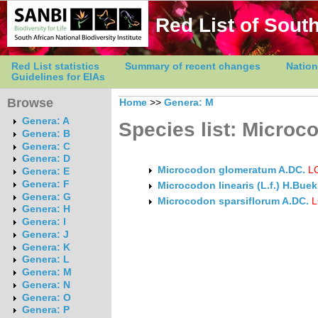
Red List of South
Red List statistics
Summary of recent changes
Nation
Guidelines for EIAs
Browse
Home
>>
Genera: M
Genera: A
Species list: Microc
Genera: B
Genera: C
Genera: D
Microcodon glomeratum A.DC.
L
Genera: E
Genera: F
Microcodon linearis (L.f.) H.Buek
Genera: G
Microcodon sparsiflorum A.DC.
L
Genera: H
Genera: I
Genera: J
Genera: K
Genera: L
Genera: M
Genera: N
Genera: O
Genera: P