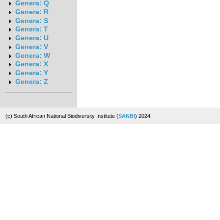
Genera: Q
Genera: R
Genera: S
Genera: T
Genera: U
Genera: V
Genera: W
Genera: X
Genera: Y
Genera: Z
(c) South African National Biodiversity Institute (
SANBI
) 2024.