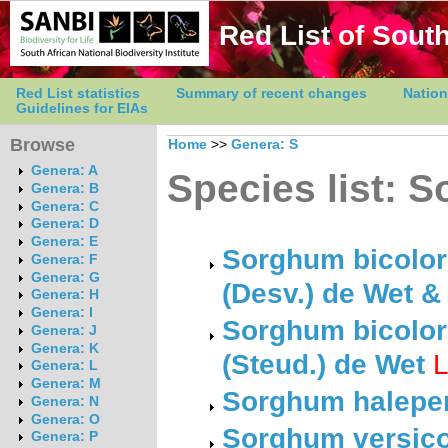
Red List of South
Red List statistics
Summary of recent changes
Nation
Guidelines for EIAs
Browse
Home
>>
Genera: S
Genera: A
Species list: 
Genera: B
Genera: C
Genera: D
Genera: E
Sorghum bicolor
Genera: F
Genera: G
(Desv.) de Wet &
Genera: H
Genera: I
Sorghum bicolor
Genera: J
Genera: K
(Steud.) de Wet
Genera: L
Genera: M
Sorghum halepen
Genera: N
Genera: O
Sorghum versico
Genera: P