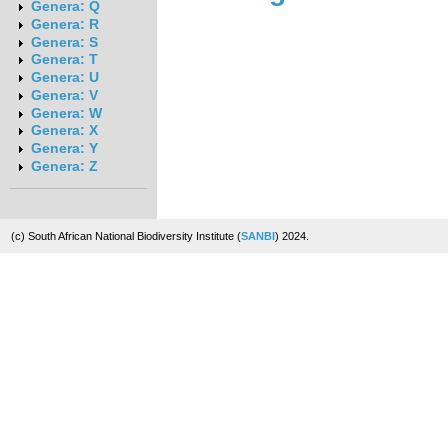
Genera: Q
Genera: R
Genera: S
Genera: T
Genera: U
Genera: V
Genera: W
Genera: X
Genera: Y
Genera: Z
(c) South African National Biodiversity Institute (
SANBI
) 2024.