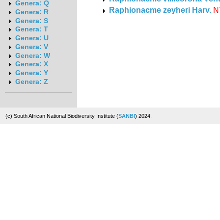
Genera: Q
Raphionacme zeyheri Harv.
N
Genera: R
Genera: S
Genera: T
Genera: U
Genera: V
Genera: W
Genera: X
Genera: Y
Genera: Z
(c) South African National Biodiversity Institute (
SANBI
) 2024.