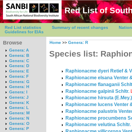
Red List of South
Red List statistics
Summary of recent changes
Nation
Guidelines for EIAs
Browse
Home
>>
Genera: R
Genera: A
Species list: Raphi
Genera: B
Genera: C
Genera: D
Raphionacme dyeri Retief & V
Genera: E
Genera: F
Raphionacme elsana Venter &
Genera: G
Raphionacme flanaganii Schlt
Genera: H
Raphionacme galpinii Schltr.
Genera: I
Raphionacme hirsuta (E.Mey.)
Genera: J
Genera: K
Raphionacme lucens Venter &
Genera: L
Raphionacme palustris Venter
Genera: M
Raphionacme procumbens Sch
Genera: N
Genera: O
Raphionacme velutina Schltr.
Genera: P
Raphionacme villicorona Vent