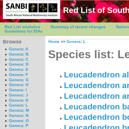
Red List of South
Red List statistics
Summary of recent changes
Nation
Guidelines for EIAs
Browse
Home
>>
Genera: L
Genera: A
Species list: 
Genera: B
Genera: C
Genera: D
Genera: E
Leucadendron al
Genera: F
Genera: G
Leucadendron ar
Genera: H
Genera: I
Leucadendron ar
Genera: J
Genera: K
Leucadendron ba
Genera: L
Genera: M
Leucadendron bo
Genera: N
Genera: O
Leucadendron br
Genera: P